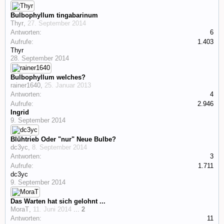
Bulbophyllum tingabarinum
Thyr
,
27. September 2014
Antworten:
6
Aufrufe:
1.403
Thyr
28. September 2014
Bulbophyllum welches?
rainer1640
,
25. Januar 2013
Antworten:
4
Aufrufe:
2.946
Ingrid
9. September 2014
Blühtrieb Oder "nur" Neue Bulbe?
dc3yc
,
8. September 2014
Antworten:
3
Aufrufe:
1.711
dc3yc
9. September 2014
Das Warten hat sich gelohnt ...
MoraT
,
11. Juni 2014
...
2
Antworten:
11