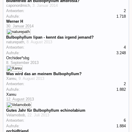
Blütentrieb an Bulbophyllum ambrosia?
caponordmich
,
3. Januar 2014
Antworten:
2
Aufrufe:
1.718
Werner H
30. Januar 2014
Bulbophyllum lipan - kennt das irgend jemand?
naturepath
,
8. August 2013
Antworten:
4
Aufrufe:
3.248
Orchidee*sbg
8. September 2013
Was wird das an meinem Bulbophyllum?
Xareu
,
9. August 2013
Antworten:
2
Aufrufe:
1.882
Xareu
12. August 2013
Gutes Jahr für Bulbophyllum echinolabium
Velamobob
,
22. Juli 2013
Antworten:
6
Aufrufe:
1.884
orchidfriend