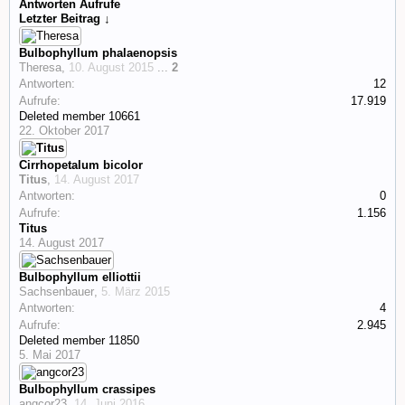
Antworten
Aufrufe
Letzter Beitrag ↓
Bulbophyllum phalaenopsis
Theresa
,
10. August 2015
...
2
Antworten:
12
Aufrufe:
17.919
Deleted member 10661
22. Oktober 2017
Cirrhopetalum bicolor
Titus
,
14. August 2017
Antworten:
0
Aufrufe:
1.156
Titus
14. August 2017
Bulbophyllum elliottii
Sachsenbauer
,
5. März 2015
Antworten:
4
Aufrufe:
2.945
Deleted member 11850
5. Mai 2017
Bulbophyllum crassipes
angcor23
,
14. Juni 2016