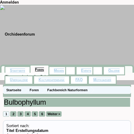
Anmelden
Foren
Startseite
Medien
Events
Galerie
Themen mit aktuellen Beiträgen
Usergalerie
Kulturdatenbank
FAQ
Motivjaeger
Startseite
Foren
Fachbereich Naturformen
Bulbophyllum
1
2
3
4
5
6
Weiter >
Sortiert nach:
Titel
Erstellungsdatum