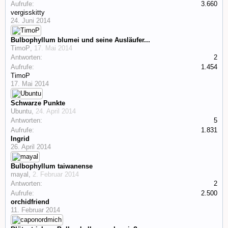
Aufrufe:
3.660
vergisskitty
24. Juni 2014
Bulbophyllum blumei und seine Ausläufer...
TimoP
,
17. Mai 2014
Antworten:
2
Aufrufe:
1.454
TimoP
17. Mai 2014
Schwarze Punkte
Ubuntu
,
24. April 2014
Antworten:
5
Aufrufe:
1.831
Ingrid
26. April 2014
Bulbophyllum taiwanense
mayal
,
2. Februar 2014
Antworten:
2
Aufrufe:
2.500
orchidfriend
11. Februar 2014