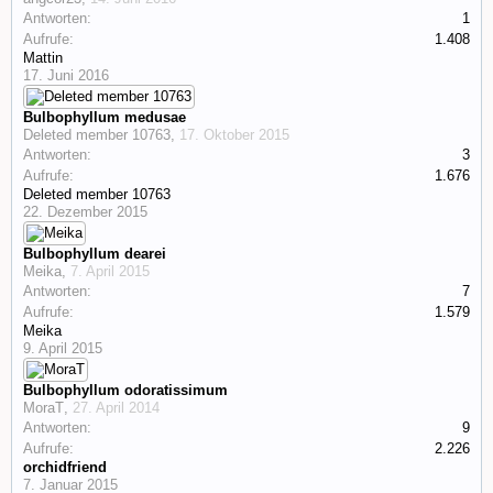
Antworten:
1
Aufrufe:
1.408
Mattin
17. Juni 2016
Bulbophyllum medusae
Deleted member 10763
,
17. Oktober 2015
Antworten:
3
Aufrufe:
1.676
Deleted member 10763
22. Dezember 2015
Bulbophyllum dearei
Meika
,
7. April 2015
Antworten:
7
Aufrufe:
1.579
Meika
9. April 2015
Bulbophyllum odoratissimum
MoraT
,
27. April 2014
Antworten:
9
Aufrufe:
2.226
orchidfriend
7. Januar 2015