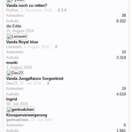
Vanda noch zu retten?
Python
,
3. Dezember 2015
...
2
3
4
Antworten:
38
Aufrufe:
8.202
die.Edda
15. August 2016
Vanda Royal blue
Leinewirt
,
1. August 2016
...
2
Antworten:
10
Aufrufe:
3.319
monki
1. August 2016
Vanda Jungpflanze Sorgenkind
Dax23
,
29. Juli 2016
...
2
Antworten:
19
Aufrufe:
4.619
Ingrid
30. Juli 2016
Knospenverweigerung
gertrudchen
,
29. Juli 2016
Antworten:
6
Aufrufe:
1.561