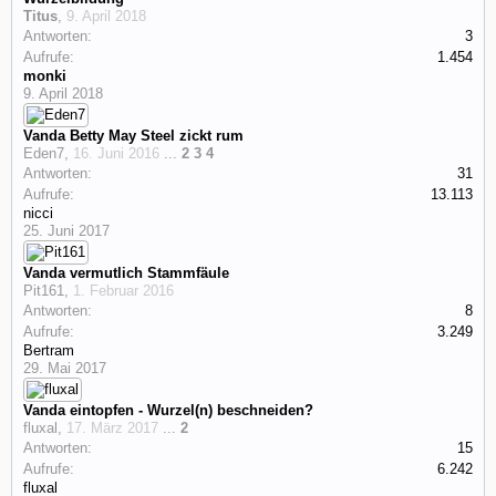
Titus
,
9. April 2018
Antworten:
3
Aufrufe:
1.454
monki
9. April 2018
Vanda Betty May Steel zickt rum
Eden7
,
16. Juni 2016
...
2
3
4
Antworten:
31
Aufrufe:
13.113
nicci
25. Juni 2017
Vanda vermutlich Stammfäule
Pit161
,
1. Februar 2016
Antworten:
8
Aufrufe:
3.249
Bertram
29. Mai 2017
Vanda eintopfen - Wurzel(n) beschneiden?
fluxal
,
17. März 2017
...
2
Antworten:
15
Aufrufe:
6.242
fluxal