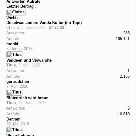
Antworten
Aufrufe
Letzter Beitrag ↓
Wichtig
Die etwas andere Vanda-Kultur (im Topf)
Christa
,
3. Juni 2009
...
27
28
29
Antworten:
285
Aufrufe:
165.121
monki
8. Januar 2018
Vandeen und Verwandte
Titus
,
7. April 2020
Antworten:
1
Aufrufe:
2.156
gertrudchen
7. April 2020
Blütentrieb wird braun
Titus
,
17. Januar 2018
Antworten:
3
Aufrufe:
10.610
Bertram
29. Mai 2018
Wurzelbildung