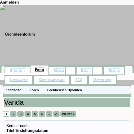
Anmelden
Foren
Startseite
Medien
Events
Galerie
Themen mit aktuellen Beiträgen
Usergalerie
Kulturdatenbank
FAQ
Motivjaeger
Startseite
Foren
Fachbereich Hybriden
Vanda
1
2
3
4
5
6
→
26
Weiter >
Sortiert nach:
Titel
Erstellungsdatum