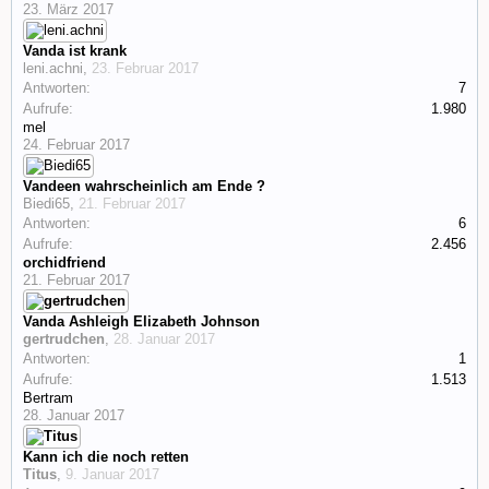
23. März 2017
Vanda ist krank
leni.achni
,
23. Februar 2017
Antworten:
7
Aufrufe:
1.980
mel
24. Februar 2017
Vandeen wahrscheinlich am Ende ?
Biedi65
,
21. Februar 2017
Antworten:
6
Aufrufe:
2.456
orchidfriend
21. Februar 2017
Vanda Ashleigh Elizabeth Johnson
gertrudchen
,
28. Januar 2017
Antworten:
1
Aufrufe:
1.513
Bertram
28. Januar 2017
Kann ich die noch retten
Titus
,
9. Januar 2017