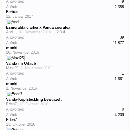
Antworten:
9
Aufrufe:
2.358
Bertram
12. Januar 2017
Esmeralda clarkei x Vanda coerulea
Andi_
,
16. Dezember 2014
...
2
3
4
Antworten:
39
Aufrufe:
11.877
monki
16. November 2016
Vanda im Urlaub
Maxi25
,
2. November 2016
Antworten:
1
Aufrufe:
1.661
monki
2. November 2016
Vanda-Kopfsteckling bewurzelt
Eden7
,
13. Oktober 2016
Antworten:
0
Aufrufe:
4.209
Eden7
13. Oktober 2016